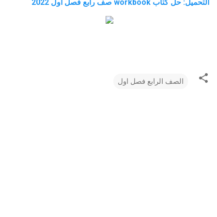
التحميل:
حل كتاب
workbook
صف رابع فصل اول 2022
الصف الرابع فصل اول
ت
ع
ل
ي
ق
ا
ت