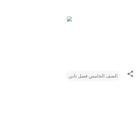
الصف الخامس فصل ثاني
ت
ع
ل
ي
ق
ا