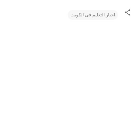
اخبار التعليم فى الكويت
ت
ع
ل
ي
ق
ا
ت