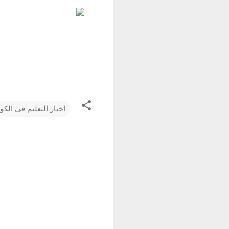
اخبار التعليم فى الكو
ت
ع
ل
ي
ق
ا
ت