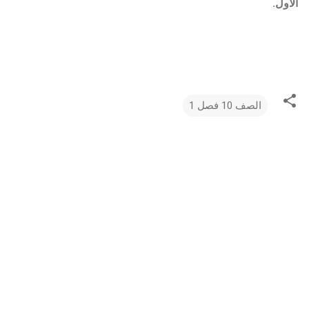
الأول.
الصف 10 فصل 1
ت
ع
ل
ي
ق
ا
ت