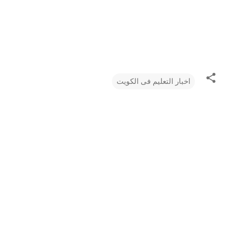
اخبار التعليم فى الكويت
ت
ع
ل
ي
ق
ا
ت